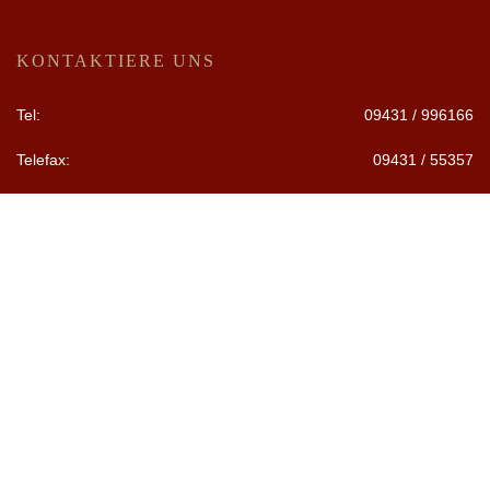
KONTAKTIERE UNS
Tel:
09431 / 996166
Telefax:
09431 / 55357
Adresse:
Breite Straße 25 | 92421 Schwandorf
ÖFFNUNGSZEITEN
Dienstag bis Samstag
17:30 - 24:00 Uhr
Sonntag und Montag
Geschlossen
Individuelle Absprachen sind auch außerhalb der Eröffnung
möglich