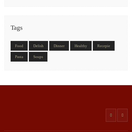
Tags
Food
Delish
Dinner
Healthy
Recepie
Pasta
Soups